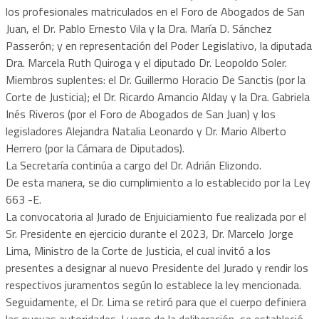
los profesionales matriculados en el Foro de Abogados de San
Juan, el Dr. Pablo Ernesto Vila y la Dra. María D. Sánchez
Passerón; y en representación del Poder Legislativo, la diputada
Dra. Marcela Ruth Quiroga y el diputado Dr. Leopoldo Soler.
Miembros suplentes: el Dr. Guillermo Horacio De Sanctis (por la
Corte de Justicia); el Dr. Ricardo Amancio Alday y la Dra. Gabriela
Inés Riveros (por el Foro de Abogados de San Juan) y los
legisladores Alejandra Natalia Leonardo y Dr. Mario Alberto
Herrero (por la Cámara de Diputados).
La Secretaría continúa a cargo del Dr. Adrián Elizondo.
De esta manera, se dio cumplimiento a lo establecido por la Ley
663 -E.
La convocatoria al Jurado de Enjuiciamiento fue realizada por el
Sr. Presidente en ejercicio durante el 2023, Dr. Marcelo Jorge
Lima, Ministro de la Corte de Justicia, el cual invitó a los
presentes a designar al nuevo Presidente del Jurado y rendir los
respectivos juramentos según lo establece la ley mencionada.
Seguidamente, el Dr. Lima se retiró para que el cuerpo definiera
las nuevas autoridades. Luego de la deliberación, se estableció