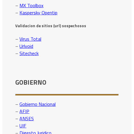
–
MX Toolbox
–
Kaspersky Opentip
Validacion de sitios (url) sospechosos
–
Virus Total
–
Urlvoid
–
Sitecheck
GOBIERNO
–
Gobierno Nacional
–
AFIP
–
ANSES
–
UIF
–
Digesto Juridico