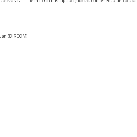
ecutivos N° 1 de la III Circunscripción Judicial, con asiento de funcio
 Juan (DIRCOM)