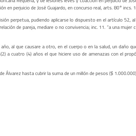
 Montaña Requena, y de lesiones leves y coacción en perjuicio de Jos
ión en perjuicio de José Guajardo, en concurso real, arts. 80° incs.
sión perpetua, pudiendo aplicarse lo dispuesto en el artículo 52, a
lación de pareja, mediare o no convivencia; inc. 11. “a una mujer
año, al que causare a otro, en el cuerpo o en la salud, un daño que
(2) a cuatro (4) años el que hiciere uso de amenazas con el propó
de Álvarez hasta cubrir la suma de un millón de pesos ($ 1.000.000