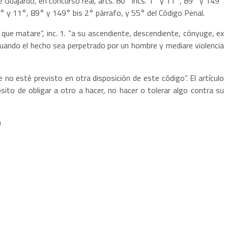
é Guajardo, en concurso real, arts. 80° incs. 1° y 11°, 89° y 149°
 1° y 11°, 89° y 149° bis 2° párrafo, y 55° del Código Penal.
l que matare”, inc. 1. “a su ascendiente, descendiente, cónyuge, ex
 cuando el hecho sea perpetrado por un hombre y mediare violencia
 no esté previsto en otra disposición de este código”. El artículo
sito de obligar a otro a hacer, no hacer o tolerar algo contra su
)