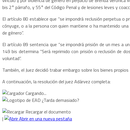
vínculo y por violencia de género en perjuicio de Brenda Verónica
bis 2° párrafo, y 55° del Código Penal y de lesiones leves y coacc
El artículo 80 establece que “se impondrá reclusión perpetua o pri
cónyuge, o a la persona con quien mantiene o ha mantenido una re
de género”.
El artículo 89 sentencia que “se impondrá prisión de un mes a un 
149 bis determina “Será reprimido con prisión o reclusión de dos
voluntad”.
También, el Juez decidió trabar embargo sobre los bienes propios 
A continuación, la resolución del juez Adárvez completa:
Cargando...
¿Tarda demasiado?
Recargar el documento
|
Abrir en una nueva pestaña