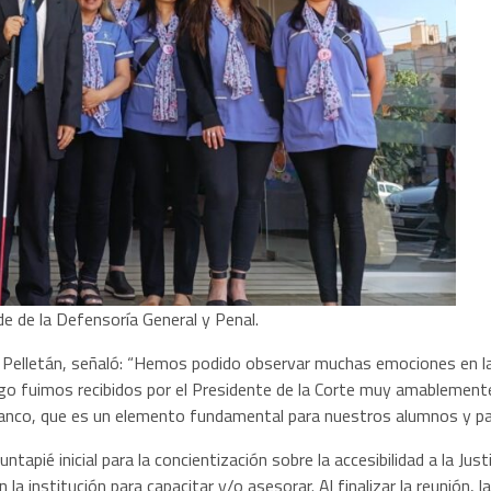
de de la Defensoría General y Penal.
risa Pelletán, señaló: “Hemos podido observar muchas emociones en 
ego fuimos recibidos por el Presidente de la Corte muy amablemente.
lanco, que es un elemento fundamental para nuestros alumnos y par
untapié inicial para la concientización sobre la accesibilidad a la J
n la institución para capacitar y/o asesorar. Al finalizar la reunión,