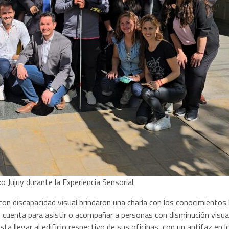
o Jujuy durante la Experiencia Sensorial
on discapacidad visual brindaron una charla con los conocimientos 
cuenta para asistir o acompañar a personas con disminución visual
asta llegar al edificio respectivo de sus oficinas, con un antifaz e