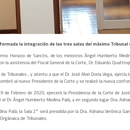
nformada la integración de las tres salas del máximo
T
ribunal
illermo Horacio de Sanctis, de los ministros Ángel Humberto Medi
con la
asistencia
del Fiscal
G
eneral de la Corte,
Dr. Eduardo Quattrop
de Tribunales ,
y
atento a que el Dr. José Abel Doria Vega,
ejercía
l
ombró al nuevo Presidente de la Corte y se
realizó
la nueva confor
29 de Febrero de 2020, ejercerá la Presidencia de la Corte de Just
r
el D
r
. Ángel Humberto Medina Palá, y en segundo lugar Dra. A
d
ri
dina
P
alá; la Sala 2° será presidida por la Dra. Adriana
V
erónica Gar
 Org
á
naica de Tribunales.