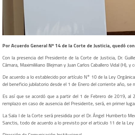
Por
Acuerdo General Nº 14 de la Corte de Justicia, quedó co
Con la presencia del Presidente de la Corte de Justicia, Dr. Gu
Cámara, Maximililiano Blejman y Juan Carlos Caballero Vidal (H), y 
De acuerdo
a lo establecido
por artículo N°
10 de la Ley
Orgánica
del
b
eneficio j
ubilatorio desde
el 1 de Enero del corriente año, se
n
Es así que
se acordó que
a
partir del 1 de Febrero de 2019, al 
remplazo en caso de ausencia del Presidente,
será,
en
primer
luga
La Sala
I
de la Corte será presidida por el Dr. Áng
el
Humberto Me
Sanctis, todo de acuerdo a lo previsto por el articulo 11 de la Ley
Dirección de Comunicación Institucional