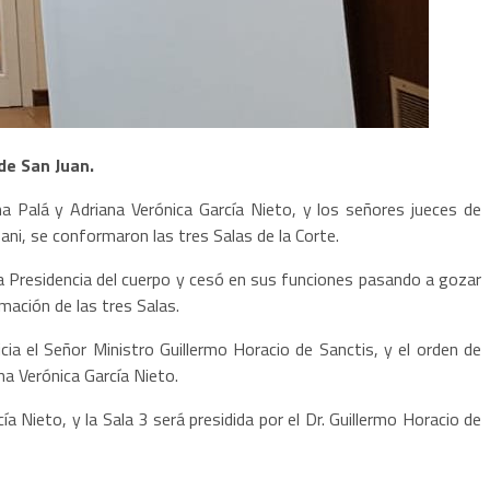
 de San Juan.
na Palá y Adriana Verónica García Nieto, y los
se
ñores jueces de
ani, se conformaron las tres Salas de la Corte
.
a Presidencia del cuerpo
y
ces
ó
en sus funciones pasando a gozar
mación de las tres Salas.
icia el Señor
Ministro
Guillermo Horacio de Sanctis,
y
el orden de
ana Verónica García Nieto.
c
í
a Nieto, y la Sala 3 será presidida por
el Dr.
Guillermo Horaci
o
de