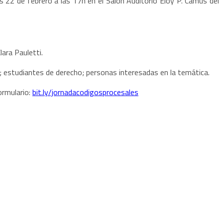
s 22 de febrero a las 17h en el Salón Auditorio Eloy P. Camus del
lara Pauletti.
o; estudiantes de derecho; personas interesadas en la temática.
ormulario:
bit.ly/jornadacodigosprocesales