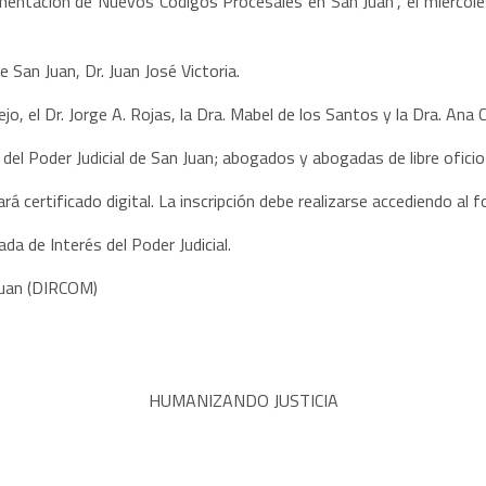
ementación de Nuevos Códigos Procesales en San Juan”, el miércole
e San Juan, Dr. Juan José Victoria.
jo, el Dr. Jorge A. Rojas, la Dra. Mabel de los Santos y la Dra. Ana C
del Poder Judicial de San Juan; abogados y abogadas de libre ofici
á certificado digital. La inscripción debe realizarse accediendo al f
a de Interés del Poder Judicial.
 Juan (DIRCOM)
HUMANIZANDO JUSTICIA