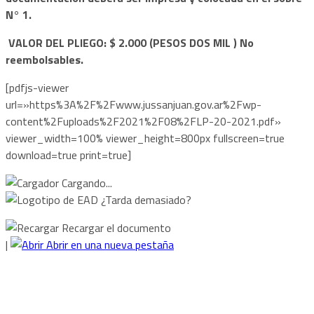
N° 1.
VALOR DEL PLIEGO: $ 2.000 (PESOS DOS MIL ) No
reembolsables.
[pdfjs-viewer
url=»https%3A%2F%2Fwww.jussanjuan.gov.ar%2Fwp-
content%2Fuploads%2F2021%2F08%2FLP-20-2021.pdf»
viewer_width=100% viewer_height=800px fullscreen=true
download=true print=true]
Cargando...
¿Tarda demasiado?
Recargar el documento
|
Abrir en una nueva pestaña