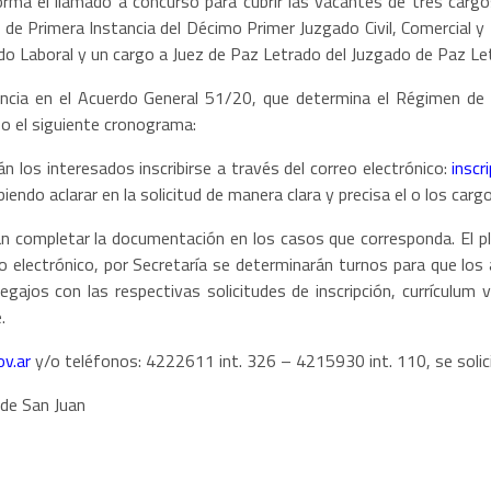
forma el llamado a concurso para cubrir las vacantes de tres cargo
 de Primera Instancia del Décimo Primer Juzgado Civil, Comercial y
gado Laboral y un cargo a Juez de Paz Letrado del Juzgado de Paz Le
vincia en el Acuerdo General 51/20, que determina el Régimen de 
so el siguiente cronograma:
án los interesados inscribirse a través del correo electrónico:
inscr
iendo aclarar en la solicitud de manera clara y precisa el o los carg
n completar la documentación en los casos que corresponda. El pl
o electrónico, por Secretaría se determinarán turnos para que los 
legajos con las respectivas solicitudes de inscripción, currículu
.
v.ar
y/o teléfonos: 4222611 int. 326 – 4215930 int. 110, se solicita
 de San Juan