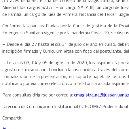
A través de la Secretaría del Consejo de la Magistratura, se in
Minería (dos cargos SALA I – un cargo SALA III); un cargo de Juez
de Familia; un cargo de Juez de Primera Instancia del Tercer Juz
Conforme las pautas fijadas por la Corte de Justicia de la Pro
Emergencia Sanitaria vigente por la pandemia Covid-19, se dispu
– Desde el día 27 hasta el día 31 de julio del año en curso, deber
inscripción firmada y Curriculum Vitae con foto del postulante, deb
– Los días 03, 04 y 05 de agosto de 2020, los aspirantes podrá
agosto del mismo año. Concluida la inscripción a través del corre
formalización de la presentación, en soporte papel, de los dos 
notificado por vía correo electrónico o telefónica a cada aspirante
Para consultas dirigirse por correo a:
cmagistraura@jussanjuan.go
Dirección de Comunicación Institucional (DIRCOM) / Poder Judicial
Compartir: