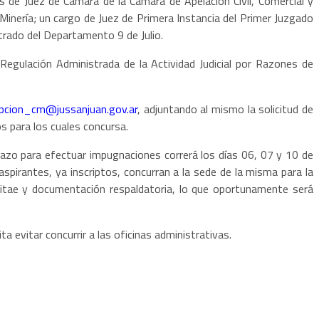
s de Juez de Cámara de la Cámara de Apelación Civil, Comercial y
 Minería; un cargo de Juez de Primera Instancia del Primer Juzgado
trado del Departamento 9 de Julio.
Regulación Administrada de la Actividad Judicial por Razones de
ipcion_cm@jussanjuan.gov.ar
, adjuntando al mismo la solicitud de
os para los cuales concursa.
azo para efectuar impugnaciones correrá los días 06, 07 y 10 de
aspirantes, ya inscriptos, concurran a la sede de la misma para la
m vitae y documentación respaldatoria, lo que oportunamente será
 evitar concurrir a las oficinas administrativas.