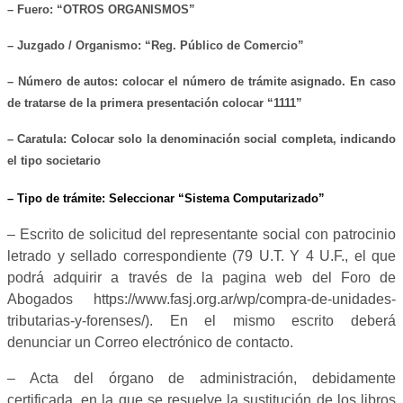
– Fuero: “
OTROS ORGANISMOS
”
– Juzgado /
Organismo
: “Reg. P
ú
blico de Comercio”
–
N
úmero de autos: colocar
el número de
trámite
asignado. En caso
de tratarse de la primera presentación colocar
“11
1
1”
–
Caratula: Colocar solo la denominación social completa
,
indicando
el tipo societario
– Tipo de trámite: Seleccionar “
Sistema Computarizado
”
– Escrito de solicitud del representante social con patrocinio
letrado y sellado correspondiente (79 U.T. Y 4 U.F., el que
podrá adquirir a través de la pagina web del Foro de
Abogados https://www.fasj.org.ar/wp/compra-de-unidades-
tributarias-y-forenses/). En el mismo escrito deberá
denunciar un Correo electrónico de contacto.
– Acta del órgano de administración, debidamente
certificada, en la que se resuelve la sustitución de los libros