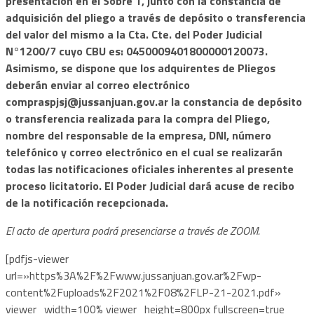
presentación en el Sobre 1, junto con la constancia de
adquisición del pliego a través de depósito o transferencia
del valor del mismo a la Cta. Cte. del Poder Judicial
N°1200/7 cuyo CBU es: 0450009401800000120073.
Asimismo, se dispone que los adquirentes de Pliegos
deberán enviar al correo electrónico
compraspjsj@jussanjuan.gov.ar
la constancia de depósito
o transferencia realizada para la compra del Pliego,
nombre del responsable de la empresa, DNI, número
telefónico y correo electrónico en el cual se realizarán
todas las notificaciones oficiales inherentes al presente
proceso licitatorio. El Poder Judicial dará acuse de recibo
de la notificación recepcionada.
El acto de apertura podrá presenciarse a través de ZOOM.
[pdfjs-viewer
url=»https%3A%2F%2Fwww.jussanjuan.gov.ar%2Fwp-
content%2Fuploads%2F2021%2F08%2FLP-21-2021.pdf»
viewer_width=100% viewer_height=800px fullscreen=true