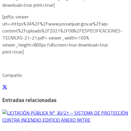
download=true print=true]
[pdfjs-viewer
url=»https%3A%2F%2Fwww.jussanjuan.gov.ar%2Fwp-
content%2Fuploads%2F2021%2F08%2FESPECIFICACIONES-
TECNICAS-21-21.pdf» viewer_width=100%
viewer_height=800px fullscreen=true download=true
print=true]
Compartir:
Entradas relacionadas