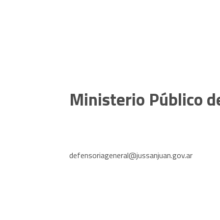
Ministerio Público d
defensoriageneral@jussanjuan.gov.ar