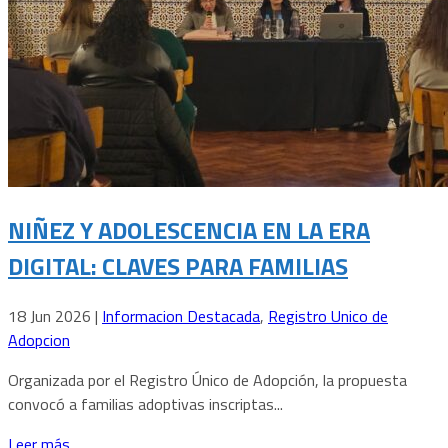
NIÑEZ Y ADOLESCENCIA EN LA ERA
DIGITAL: CLAVES PARA FAMILIAS
18 Jun 2026
|
Informacion Destacada
,
Registro Unico de
Adopcion
Organizada por el Registro Único de Adopción, la propuesta
convocó a familias adoptivas inscriptas...
Leer más